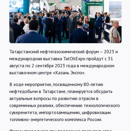
Интервью
Карты
О нас
Татарстанский нефтегазохимический форум – 2023 и
международная выставка TatOilExpo пройдут с 31
@Infotek_Russia
августа по 2 сентября 2023 года в международном
выставочном центре «Казань Экспо».
В ходе мероприятия, посвященному 80-летию
нефтедобычи в Татарстане, планируется обсудить
актуальные вопросы по развитию отрасли в
современных реалиях, обеспечению технологического
суверенитета, импортозамещению, цифровизации
топливно-энергетического комплекса России.
Форум проводится при поддержке правительства