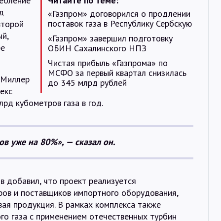
ребление
Читайте по теме:
д
«Газпром» договорился о продлении
поставок газа в Республику Сербскую
второй
й,
«Газпром» завершил подготовку
ре
ОБИН Сахалинского НПЗ
Чистая прибыль «Газпрома» по
МСФО за первый квартал снизилась
 Миллер
до 345 млрд рублей
екс
рд кубометров газа в год.
в уже на 80%», — сказал он.
в добавил, что проект реализуется
ров и поставщиков импортного оборудования,
вая продукция. В рамках комплекса также
го газа с применением отечественных турбин