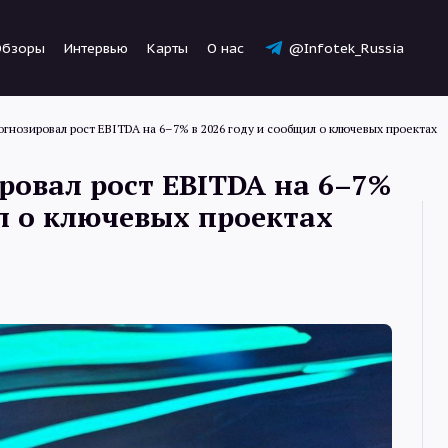
Обзоры
Интервью
Карты
О нас
@Infotek_Russia
огнозировал рост EBITDA на 6–7% в 2026 году и сообщил о ключевых проектах
ровал рост EBITDA на 6–7%
ил о ключевых проектах
Новости
Статьи
Обзоры