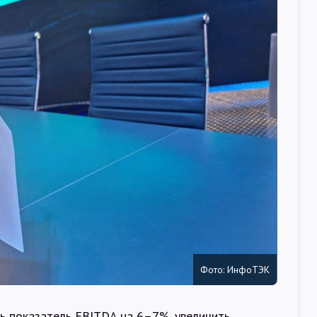
Интервью
Карты
О нас
@Infotek_Russia
Фото: ИнфоТЭК
ь показатель EBITDA на 6–7%, увеличить