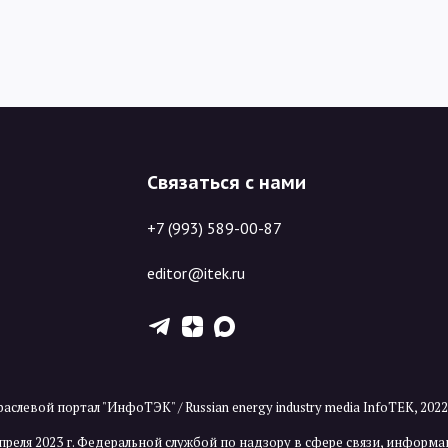
Связаться с нами
+7 (993) 589-00-87
editor@itek.ru
T
Z
X
аслевой портал "ИнфоТЭК" / Russian energy industry media InfoTEK, 202
преля 2023 г. Федеральной службой по надзору в сфере связи, инфор