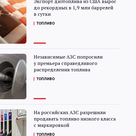
Экспорт дизтоплива из США вырос
Интервью
до рекордных в 1,9 млн баррелей
в сутки
Карты
ТОПЛИВО
О нас
Независимые АЗС попросили
у премьера справедливого
@Infotek_Russia
распределения топлива
ТОПЛИВО
На российских АЗС разрешили
продавать топливо низкого класса
с маркировкой
ТОПЛИВО