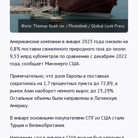
Интервью
Карты
Фото: Thomas Koeh ler / Photothek / Global Look Press
Американские компании в январе 2023 года снизили на
О нас
0,8% поставки сжиженного природного газа до около
9,53 млрд кубометров по сравнению с декабрем 2022
года, сообщает Минэнерго США.
@Infotek_Russia
Примечательно, что доля Европы в поставках
сократилась на 1,7 процентных пункта до 72,89, а
рынок Азии наоборот немного вырос до 23,29%.
Остальные объемы были направлены в Латинскую
Америку.
В январе основными покупателями СПГ из США стали
Турция и Великобритания.
Напомним, что в январе в США еще не был запущен в