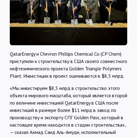
Интервью
Карты
О нас
QatarEnergy и Chevron Phillips Chemical Co (CP Chem)
приступили к строительству в США своего совместного
@Infotek_Russia
нефтехимического проекта Golden Triangle Polymers
Plant. Инвестиции в проект оцениваются в $8,5 млрд.
«Мы инвестируем $8,5 млрд в строительство этого
объекта мирового масштаба, который является второй
по величине инвестицией QatarEnergy в США после
инвестиций в размере более $11 млрд в завод по
производству и экспорту СПГ Golden Pass, который в
настоящее время находится в стадии строительства»,
— сказал Ахмад Саид Аль-Амуди, исполнительный