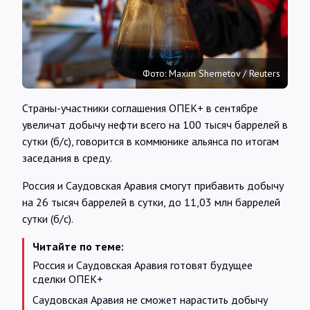
Интервью
Карты
Фото: Maxim Shemetov / Reuters
О нас
Страны-участники соглашения ОПЕК+ в сентябре
увеличат добычу нефти всего на 100 тысяч баррелей в
сутки (б/с), говорится в коммюнике альянса по итогам
@Infotek_Russia
заседания в среду.
Россия и Саудовская Аравия смогут прибавить добычу
на 26 тысяч баррелей в сутки, до 11,03 млн баррелей
сутки (б/с).
Читайте по теме:
Россия и Саудовская Аравия готовят будущее
сделки ОПЕК+
Саудовская Аравия не сможет нарастить добычу