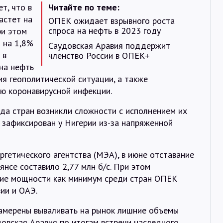
т, что в
Читайте по теме:
астет на
ОПЕК ожидает взрывного роста
спроса на нефть в 2023 году
ри этом
 на 1,8%
Саудовская Аравия поддержит
 в
членство России в ОПЕК+
 на нефть
ия геополитической ситуации, а также
ю коронавирусной инфекции.
яда стран возникли сложности с исполнением их
 зафиксирован у Нигерии из-за напряженной
гетического агентства (МЭА), в июне отставание
янсе составило 2,77 млн б/с. При этом
ие мощности как минимум среди стран ОПЕК
ии и ОАЭ.
намерены вываливать на рынок лишние объемы
довская Аравия по итогам встречи наследного