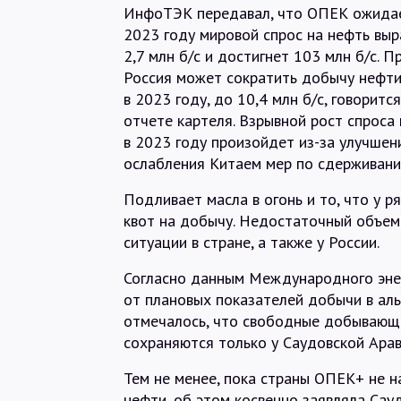
ИнфоТЭК передавал, что ОПЕК ожидае
2023 году мировой спрос на нефть выр
2,7 млн б/с и достигнет 103 млн б/с. П
Россия может сократить добычу нефти
в 2023 году, до 10,4 млн б/с, говорится
отчете картеля. Взрывной рост спроса
в 2023 году произойдет из-за улучшен
ослабления Китаем мер по сдерживани
Подливает масла в огонь и то, что у р
квот на добычу. Недостаточный объем
ситуации в стране, а также у России.
Согласно данным Международного энер
от плановых показателей добычи в аль
отмечалось, что свободные добывающ
сохраняются только у Саудовской Арав
Тем не менее, пока страны ОПЕК+ не 
нефти, об этом косвенно заявляла Сау