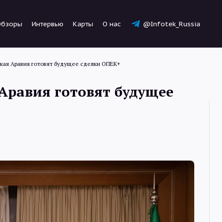
Обзоры
Интервью
Карты
О нас
@Infotek_Russia
ская Аравия готовят будущее сделки ОПЕК+
 Аравия готовят будущее
Новости
Статьи
Обзоры