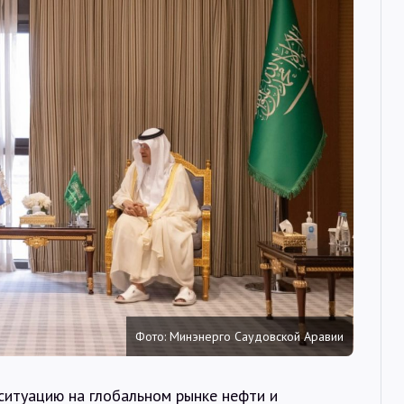
Интервью
Карты
О нас
@Infotek_Russia
Фото: Минэнерго Саудовской Аравии
ситуацию на глобальном рынке нефти и