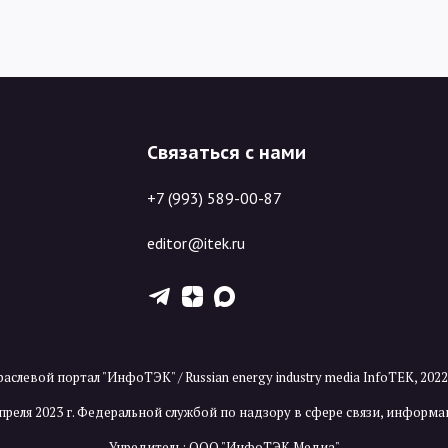
Связаться с нами
+7 (993) 589-00-87
editor@itek.ru
T
Z
X
аслевой портал "ИнфоТЭК" / Russian energy industry media InfoTEK, 202
преля 2023 г. Федеральной службой по надзору в сфере связи, инфор
Учредитель: ООО "ИнфоТЭК Медиа"