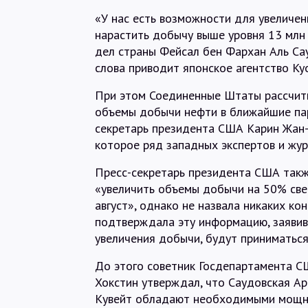
«У нас есть возможности для увеличен
нарастить добычу выше уровня 13 млн 
дел страны Фейсал бен Фархан Аль Сау
слова приводит японское агентство Ky
При этом Соединенные Штаты рассчиты
объемы добычи нефти в ближайшие пару
секретарь президента США Карин Жан-
которое ряд западных экспертов и жур
Пресс-секретарь президента США такж
«увеличить объемы добычи на 50% свер
август», однако не назвала никаких ко
подтверждала эту информацию, заявив,
увеличения добычи, будут приниматьс
До этого советник Госдепартамента С
Хокстин утверждал, что Саудовская А
Кувейт обладают необходимыми мощно