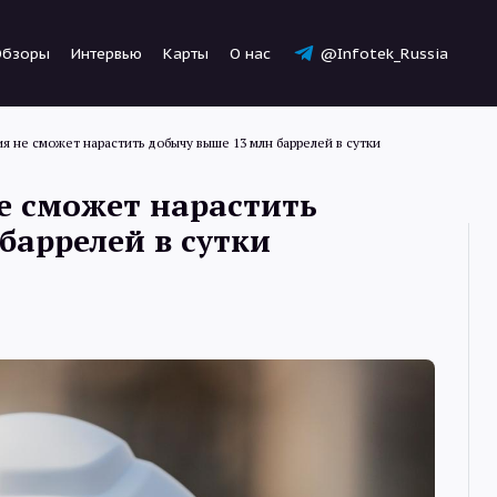
Обзоры
Интервью
Карты
О нас
@Infotek_Russia
я не сможет нарастить добычу выше 13 млн баррелей в сутки
е сможет нарастить
баррелей в сутки
Новости
Статьи
Обзоры