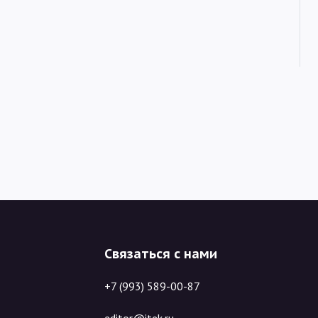
Связаться с нами
+7 (993) 589-00-87
editor@itek.ru