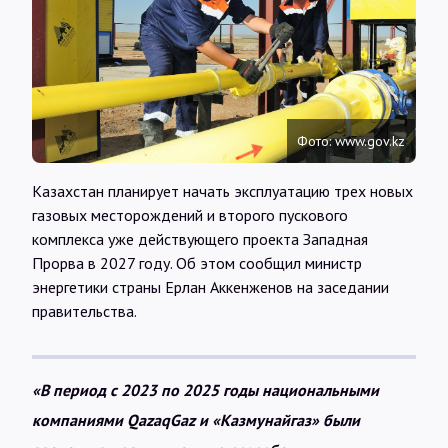
Интервью
Карты
Фото: www.gov.kz
О нас
Казахстан планирует начать эксплуатацию трех новых
@Infotek_Russia
газовых месторождений и второго пускового
комплекса уже действующего проекта Западная
Прорва в 2027 году. Об этом сообщил министр
энергетики страны Ерлан Аккенженов на заседании
правительства.
«В период с 2023 по 2025 годы национальными
компаниями QazaqGaz и «Казмунайгаз» были