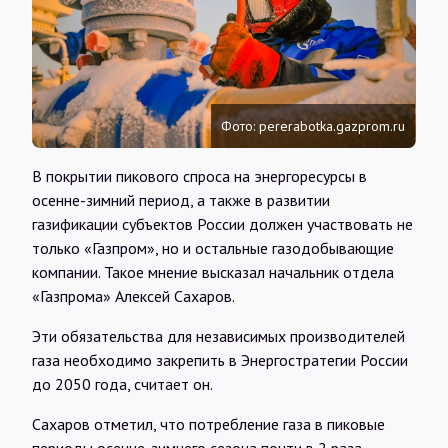
Интервью
Карты
Фото: pererabotka.gazprom.ru
О нас
В покрытии пикового спроса на энергоресурсы в
осенне-зимний период, а также в развитии
@Infotek_Russia
газификации субъектов России должен участвовать не
только «Газпром», но и остальные газодобывающие
компании. Такое мнение высказал начальник отдела
«Газпрома» Алексей Сахаров.
Эти обязательства для независимых производителей
газа необходимо закрепить в Энергостратегии России
до 2050 года, считает он.
Сахаров отметил, что потребление газа в пиковые
периоды осенне-зимнего сезона почти в 2 раза