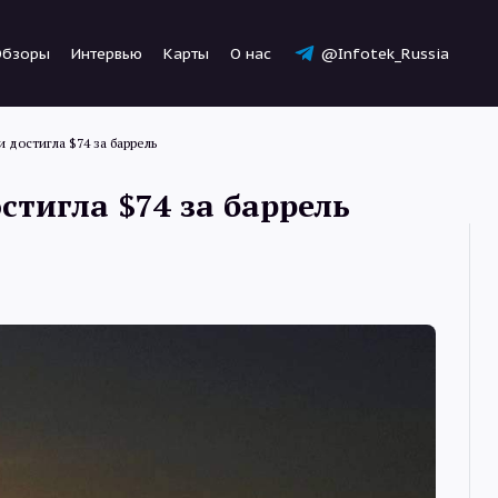
Обзоры
Интервью
Карты
О нас
@Infotek_Russia
 достигла $74 за баррель
стигла $74 за баррель
Новости
Статьи
Обзоры