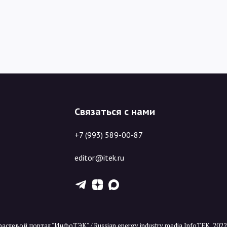
Связаться с нами
+7 (993) 589-00-87
editor@itek.ru
T
Z
X
аслевой портал "ИнфоТЭК" / Russian energy industry media InfoTEK, 202