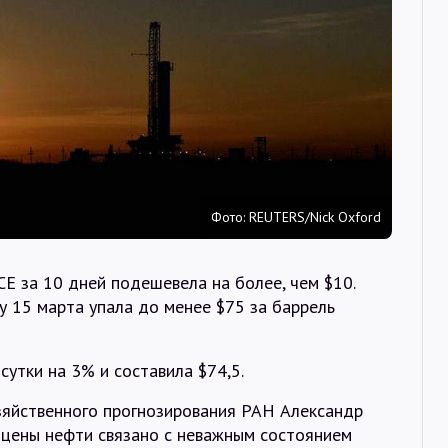
Интервью
Карты
О нас
@Infotek_Russia
Фото: REUTERS/Nick Oxford
E за 10 дней подешевела на более, чем $10.
ду 15 марта упала до менее $75 за баррель
сутки на 3% и составила $74,5.
яйственного прогнозирования РАН Александр
цены нефти связано с неважным состоянием