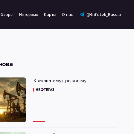
Обзоры
Интервью
Карты
О нас
@Infotek_Russia
нова
Новости
К «зеленому» реализму
НЕФТЕГАЗ
Статьи
Обзоры