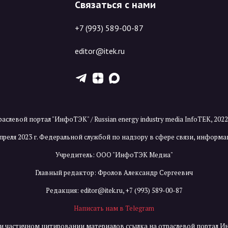
Связаться с нами
+7 (993) 589-00-87
editor@itek.ru
T
Z
X
аслевой портал "ИнфоТЭК" / Russian energy industry media InfoTEK, 202
преля 2023 г. Федеральной службой по надзору в сфере связи, инфор
Учредитель: ООО "ИнфоТЭК Медиа"
Главный редактор: Фролов Александр Сергеевич
Редакция:
editor@itek.ru
,
+7 (993) 589-00-87
Написать нам в Telegram
и частичном цитировании материалов ссылка на отраслевой портал И