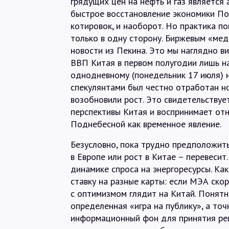
грядущих цен на нефть и газ является 
быстрое восстановление экономики По
котировок, и наоборот. Но практика по
только в одну сторону. Биржевым «мед
новости из Пекина. Это мы наглядно в
ВВП Китая в первом полугодии лишь н
однодневному (понедельник 17 июля) 
спекулянтами был честно отработан но
возобновили рост. Это свидетельствуе
перспективы Китая и воспринимает от
Поднебесной как временное явление.
Безусловно, пока трудно предположить
в Европе или рост в Китае – перевесит.
динамике спроса на энергоресурсы. Ка
ставку на разные карты: если МЭА ско
с оптимизмом глядит на Китай. Понятн
определенная «игра на публику», а то
информационный фон для принятия реш