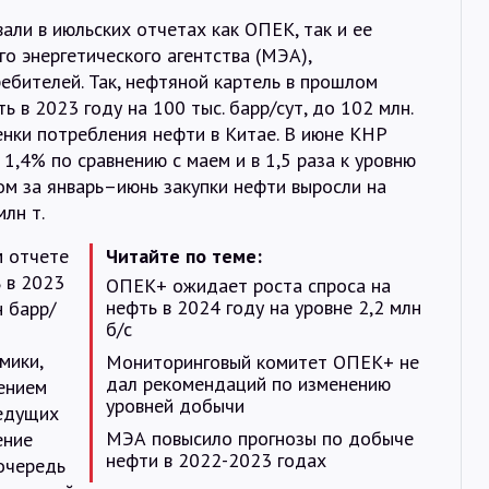
али в июльских отчетах как ОПЕК, так и ее
о энергетического агентства (МЭА),
ебителей. Так, нефтяной картель в прошлом
ь в 2023 году на 100 тыс. барр/сут, до 102 млн.
нки потребления нефти в Китае. В июне КНР
1,4% по сравнению с маем и в 1,5 раза к уровню
лом за январь–июнь закупки нефти выросли на
лн т.
м отчете
Читайте по теме:
ь в 2023
ОПЕК+ ожидает роста спроса на
нефть в 2024 году на уровне 2,2 млн
н барр/
б/с
мики,
Мониторинговый комитет ОПЕК+ не
дал рекомендаций по изменению
чением
уровней добычи
ведущих
МЭА повысило прогнозы по добыче
ение
нефти в 2022-2023 годах
 очередь