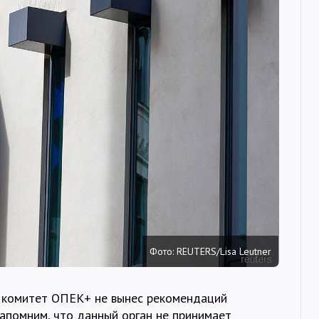
Интервью
Карты
О нас
@Infotek_Russia
Фото: REUTERS/Lisa Leutner
 комитет ОПЕК+ не вынес рекомендаций
апомним, что данный орган не принимает