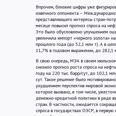
Впрочем, близкие цифры уже фигуриров
извечного оппонента – Международног
представляющего интересы стран-потр
месяце повысил прогноз спроса на нефт
Это было обусловлено улучшением оце
увеличила импорт «черного золота» на 
прошлого года (до 52,1 млн т). А в це
11,7% в годовом выражении, до 282,1 м
В свою очередь, МЭА в своем июльско
снизило прогноз роста спроса на нефт
году на 220 тыс. барр/сут, до 102,1 мл
сут. Такое решение было мотивировано
ухудшением перспектив мировой эконо
которое вызвано, в том числе, ужесто
денежно-кредитной политики в ряде 
стран. В частности, ожидается сокращ
спроса в государствах ОЭСР, в первую