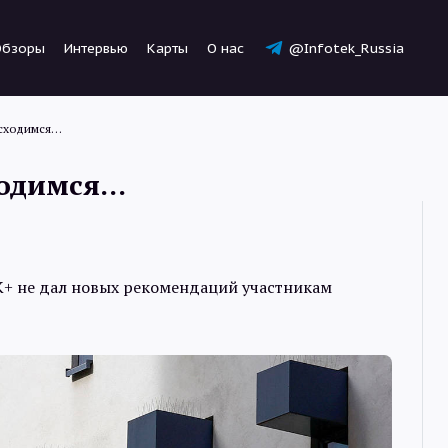
Обзоры
Интервью
Карты
О нас
@Infotek_Russia
асходимся…
ходимся…
Новости
+ не дал новых рекомендаций участникам
Статьи
Обзоры