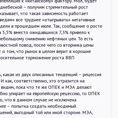
апелляция к «китайскому» фактору. Мол, будет
днебесной – получим стремительный рост
казывает, что такая зависимость работает
ведям» все труднее «отыгрывать» негативные
идели в прошедшем июле. Так, сообщение о росте
а 5,5% вместо ожидавшихся 7,3% привело к
небольшому снижению нефтяных цен. То есть
востной повод, после чего со вторника цены
т о том, что рынок в целом верит в хорошие
носительное торможение роста ВВП
, какая из двух описанных тенденций – рецессия
 И как, соответственно, это отразится на
к видим, пока что те же ОПЕК и МЭА делают
рбно упирает на европейскую рецессию, то ОПЕК
о, что в данном случае не исключена
чнее – попытка создать необходимый
ений, выгодный той или иной стороне. МЭА,