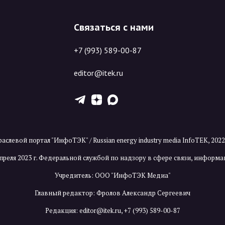
Связаться с нами
+7 (993) 589-00-87
editor@itek.ru
T
Z
X
аслевой портал "ИнфоТЭК" / Russian energy industry media InfoTEK, 202
преля 2023 г. Федеральной службой по надзору в сфере связи, инфор
Учредитель: ООО "ИнфоТЭК Медиа"
Главный редактор: Фролов Александр Сергеевич
Редакция:
editor@itek.ru
,
+7 (993) 589-00-87