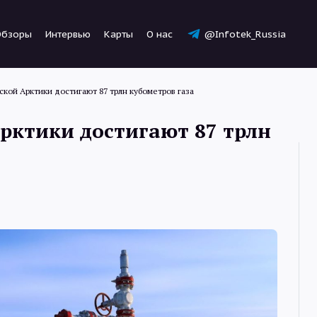
Обзоры
Интервью
Карты
О нас
@Infotek_Russia
ской Арктики достигают 87 трлн кубометров газа
рктики достигают 87 трлн
Новости
Статьи
Обзоры