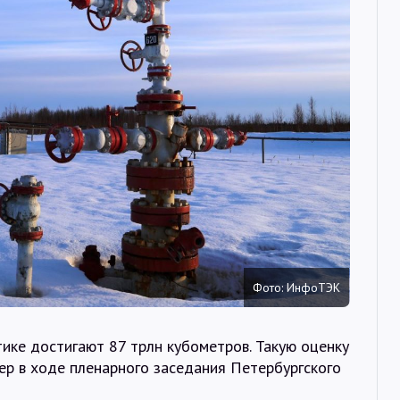
Интервью
Карты
О нас
@Infotek_Russia
Фото: ИнфоТЭК
тике достигают 87 трлн кубометров. Такую оценку
ер в ходе пленарного заседания Петербургского