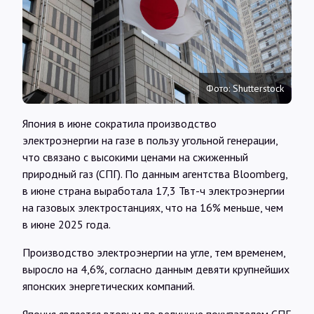
Интервью
Карты
Фото: Shutterstock
О нас
Япония в июне сократила производство
электроэнергии на газе в пользу угольной генерации,
@Infotek_Russia
что связано с высокими ценами на сжиженный
природный газ (СПГ). По данным агентства Bloomberg,
в июне страна выработала 17,3 Твт-ч электроэнергии
на газовых электростанциях, что на 16% меньше, чем
в июне 2025 года.
Производство электроэнергии на угле, тем временем,
выросло на 4,6%, согласно данным девяти крупнейших
японских энергетических компаний.