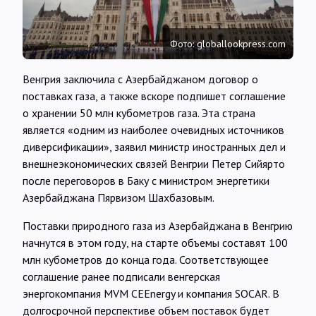
Интервью
Фото: globallookpress.com
Карты
Венгрия заключила с Азербайджаном договор о
поставках газа, а также вскоре подпишет соглашение
О нас
о хранении 50 млн кубометров газа. Эта страна
является «одним из наиболее очевидных источников
диверсификации», заявил министр иностранных дел и
@Infotek_Russia
внешнеэкономических связей Венгрии Петер Сийярто
после переговоров в Баку с министром энергетики
Азербайджана Пярвизом Шахбазовым.
Поставки природного газа из Азербайджана в Венгрию
начнутся в этом году, на старте объемы составят 100
млн кубометров до конца года. Соответствующее
соглашение ранее подписали венгерская
энергокомпания MVM CEEnergy и компания SOCAR. В
долгосрочной перспективе объем поставок будет