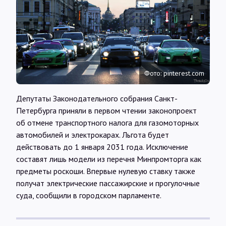
Интервью
Карты
О нас
Фото: pinterest.com
Депутаты Законодательного собрания Санкт-
@Infotek_Russia
Петербурга приняли в первом чтении законопроект
об отмене транспортного налога для газомоторных
автомобилей и электрокарах. Льгота будет
действовать до 1 января 2031 года. Исключение
составят лишь модели из перечня Минпромторга как
предметы роскоши. Впервые нулевую ставку также
получат электрические пассажирские и прогулочные
суда, сообщили в городском парламенте.