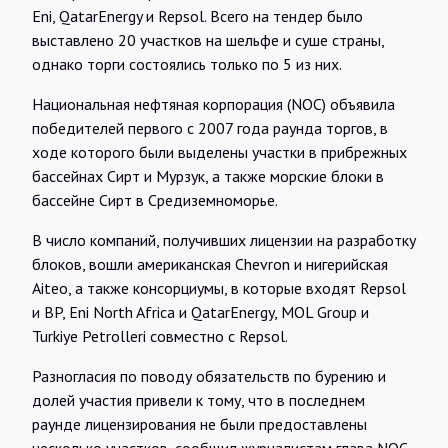
Интервью
Eni, QatarEnergy и Repsol. Всего на тендер было
выставлено 20 участков на шельфе и суше страны,
однако торги состоялись только по 5 из них.
Карты
Национальная нефтяная корпорация (NOC) объявила
победителей первого с 2007 года раунда торгов, в
О нас
ходе которого были выделены участки в прибрежных
бассейнах Сирт и Мурзук, а также морские блоки в
бассейне Сирт в Средиземноморье.
@Infotek_Russia
В число компаний, получивших лицензии на разработку
блоков, вошли американская Chevron и нигерийская
Aiteo, а также консорциумы, в которые входят Repsol
и BP, Eni North Africa и QatarEnergy, MOL Group и
Turkiye Petrolleri совместно с Repsol.
Разногласия по поводу обязательств по бурению и
долей участия привели к тому, что в последнем
раунде лицензирования не были предоставлены