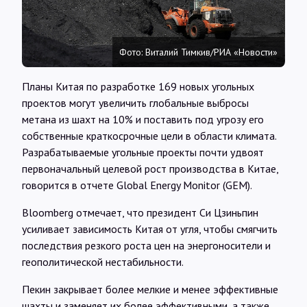
Интервью
Карты
Фото: Виталий Тимкив/РИА «Новости»
Планы Китая по разработке 169 новых угольных
О нас
проектов могут увеличить глобальные выбросы
метана из шахт на 10% и поставить под угрозу его
собственные краткосрочные цели в области климата.
@Infotek_Russia
Разрабатываемые угольные проекты почти удвоят
первоначальный целевой рост производства в Китае,
говорится в отчете Global Energy Monitor (GEM).
Bloomberg отмечает, что президент Си Цзиньпин
усиливает зависимость Китая от угля, чтобы смягчить
последствия резкого роста цен на энергоносители и
геополитической нестабильности.
Пекин закрывает более мелкие и менее эффективные
шахты и заменяет их более эффективными, а также