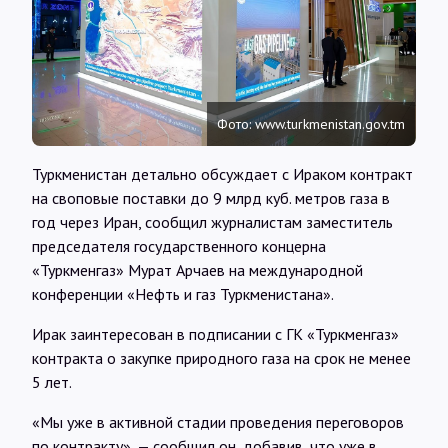
Интервью
Карты
Фото: www.turkmenistan.gov.tm
О нас
Туркменистан детально обсуждает с Ираком контракт
на своповые поставки до 9 млрд куб. метров газа в
@Infotek_Russia
год через Иран, сообщил журналистам заместитель
председателя государственного концерна
«Туркменгаз» Мурат Арчаев на международной
конференции «Нефть и газ Туркменистана».
Ирак заинтересован в подписании с ГК «Туркменгаз»
контракта о закупке природного газа на срок не менее
5 лет.
«Мы уже в активной стадии проведения переговоров
по контракту», — сообщил он, добавив, что уже в