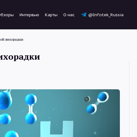
Обзоры
Интервью
Карты
О нас
@Infotek_Russia
ой лихорадки
лихорадки
Новости
Статьи
Обзоры