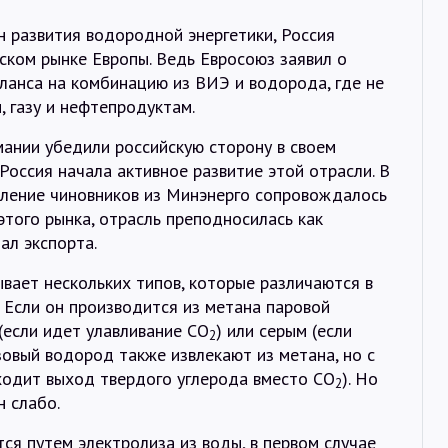
н развития водородной энергетики, Россия
ском рынке Европы. Ведь Евросоюз заявил о
ланса на комбинацию из ВИЭ и водорода, где не
, газу и нефтепродуктам.
ании убедили российскую сторону в своем
 Россия начала активное развитие этой отрасли. В
ление чиновников из Минэнерго сопровождалось
этого рынка, отрасль преподносилась как
ал экспорта.
вает нескольких типов, которые различаются в
. Если он производится из метана паровой
(если идет улавливание CO
) или серым (если
2
зовый водород также извлекают из метана, но с
ходит выход твердого углерода вместо CO
). Но
2
 слабо.
я путем электролиза из воды, в первом случае