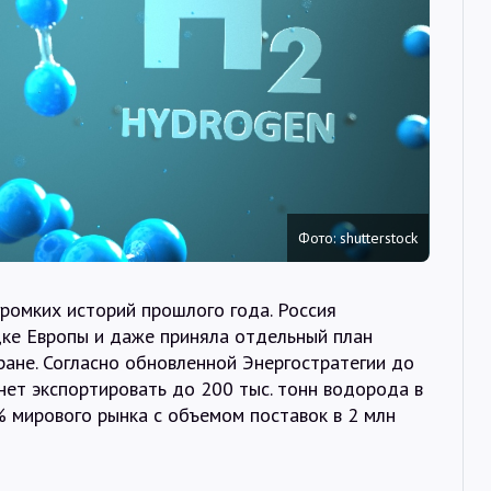
Интервью
Карты
О нас
@Infotek_Russia
Фото: shutterstock
ромких историй прошлого года. Россия
ке Европы и даже приняла отдельный план
тране. Согласно обновленной Энергостратегии до
чнет экспортировать до 200 тыс. тонн водорода в
0% мирового рынка с объемом поставок в 2 млн