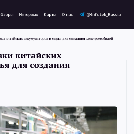
Обзоры
Интервью
Карты
О нас
@Infotek_Russia
ки китайских аккумуляторов и сырья для создания электромобилей
вки китайских
ья для создания
Новости
Статьи
Обзоры