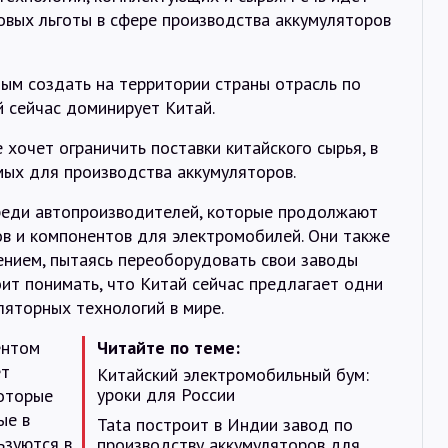
говых льготы в сфере производства аккумуляторов
м создать на территории страны отрасль по
й сейчас доминирует Китай.
очет ограничить поставки китайского сырья, в
мых для производства аккумуляторов.
среди автопроизводителей, которые продолжают
ов и компонентов для электромобилей. Они также
ением, пытаясь переоборудовать свои заводы
ит понимать, что Китай сейчас предлагает одни
ляторных технологий в мире.
ентом
Читайте по теме:
ет
Китайский электромобильный бум:
уроки для России
которые
ые в
Tata построит в Индии завод по
ьзуются в
производству аккумуляторов для