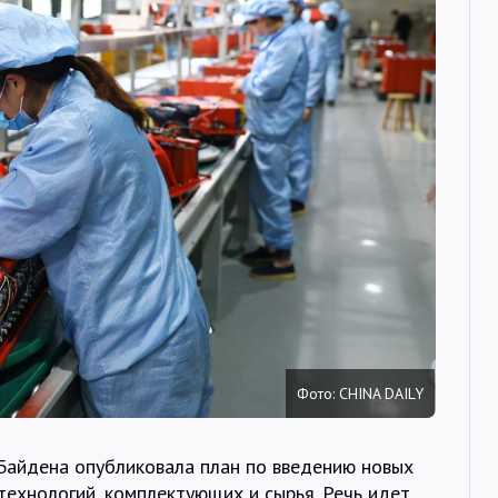
Интервью
Карты
О нас
@Infotek_Russia
Фото: CHINA DAILY
айдена опубликовала план по введению новых
технологий, комплектующих и сырья. Речь идет