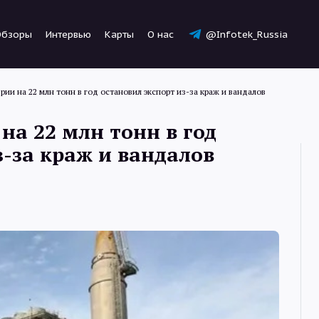
Обзоры
Интервью
Карты
О нас
@Infotek_Russia
рии на 22 млн тонн в год остановил экспорт из-за краж и вандалов
на 22 млн тонн в год
з-за краж и вандалов
Новости
Статьи
Обзоры