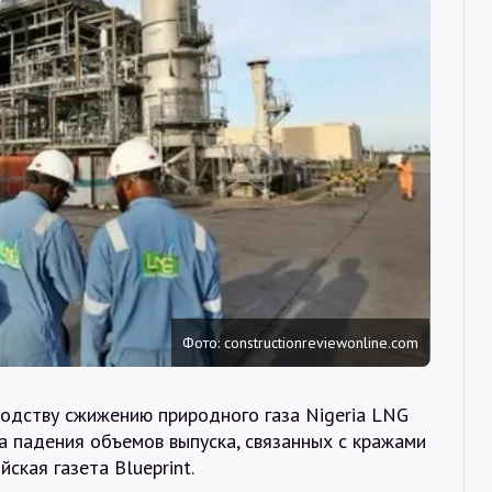
Интервью
Карты
О нас
@Infotek_Russia
Фото: constructionreviewonline.com
водству сжижению природного газа Nigeria LNG
за падения объемов выпуска, связанных с кражами
ская газета Blueprint.