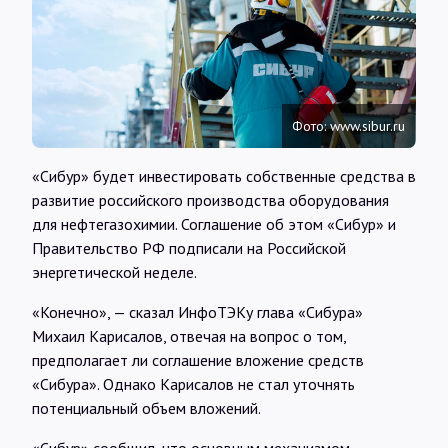
Интервью
Карты
Фото: www.sibur.ru
О нас
«Сибур» будет инвестировать собственные средства в
развитие российского производства оборудования
@Infotek_Russia
для нефтегазохимии. Соглашение об этом «Сибур» и
Правительство РФ подписали на Российской
энергетической неделе.
«Конечно», — сказал ИнфоТЭКу глава «Сибура»
Михаил Карисалов, отвечая на вопрос о том,
предполагает ли соглашение вложение средств
«Сибура». Однако Карисалов не стал уточнять
потенциальный объем вложений.