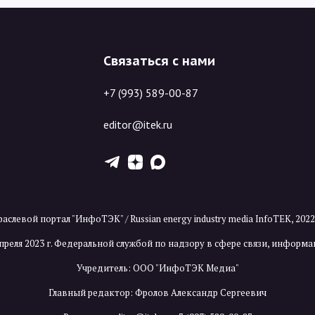
Связаться с нами
+7 (993) 589-00-87
editor@itek.ru
T
Z
X
аслевой портал "ИнфоТЭК" / Russian energy industry media InfoTEK, 202
преля 2023 г. Федеральной службой по надзору в сфере связи, инфор
Учредитель: ООО "ИнфоТЭК Медиа"
Главный редактор: Фролов Александр Сергеевич