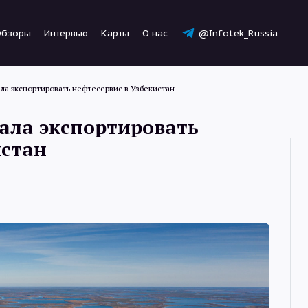
Обзоры
Интервью
Карты
О нас
@Infotek_Russia
ала экспортировать нефтесервис в Узбекистан
ала экспортировать
истан
Новости
Статьи
Обзоры