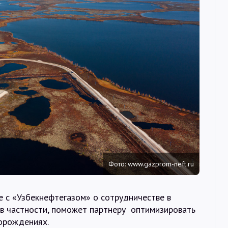
Интервью
Карты
О нас
@Infotek_Russia
Фото: www.gazprom-neft.ru
е с «Узбекнефтегазом» о сотрудничестве в
, в частности, поможет партнеру оптимизировать
торождениях.