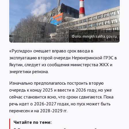
Интервью
Карты
Фото: mingkh.sakha.gov.ru
О нас
«Русгидро» смещает вправо срок ввода в
эксплуатацию второй очереди Нерюнгринской ГРЭС в
@Infotek_Russia
Якутии, следует из сообщения министерства ЖКХ и
энергетики региона.
Изначально предполагалось построить вторую
очередь к концу 2025 и ввести в 2026 году, но уже
сейчас становится ясно, что сроки сдвигаются. Пока
речь идет о 2026-2027 годах, но пуск может быть
перенесен и на 2028-2029 гг.
Читайте по теме: