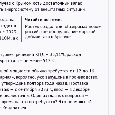
 случае с Крымом есть достаточный запас
ь энергосистему от внештатных ситуаций.
водства
Читайте по теме:
входит в
Ростех создал для «Газпрома» новое
российское оборудование морской
я с 2023
добычи газа в Арктике
110М, а с
, электрический КПД – 35,11%, расход
тура газов – не менее 517℃.
ьшой мощности обычно требуется от 12 до 16
арная», вероятно, уже запущена в производство,
 утверждена полтора года назад. Поставка
таж — с сентября 2023 г., ввод — в декабре
не реалистичны. Один из главных вопросов —
и время на это потребуются? Это нормальный
т Кондратьев.