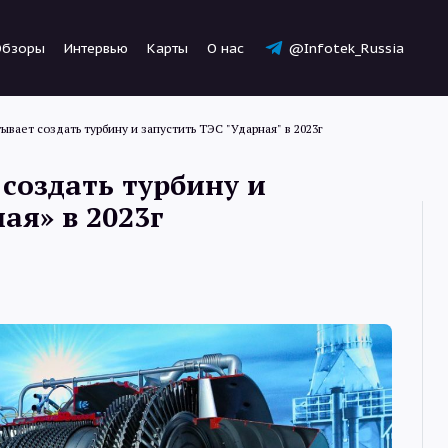
Обзоры
Интервью
Карты
О нас
@Infotek_Russia
ывает создать турбину и запустить ТЭС "Ударная" в 2023г
 создать турбину и
ая» в 2023г
Новости
Статьи
Обзоры