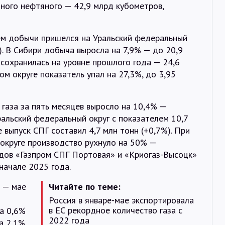
тного нефтяного — 42,9 млрд кубометров,
ем добычи пришелся на Уральский федеральный
). В Сибири добыча выросла на 7,9% — до 20,9
сохранилась на уровне прошлого года — 24,6
 округе показатель упал на 27,3%, до 3,95
газа за пять месяцев выросло на 10,4% —
ральский федеральный округ с показателем 10,7
 выпуск СПГ составил 4,7 млн тонн (+0,7%). При
округе производство рухнуло на 50% —
одов «Газпром СПГ Портовая» и «Криогаз-Высоцк»
начале 2025 года.
е — мае
Читайте по теме:
Россия в январе-мае экспортировала
в ЕС рекордное количество газа с
а 0,6%
2022 года
а 2,1%