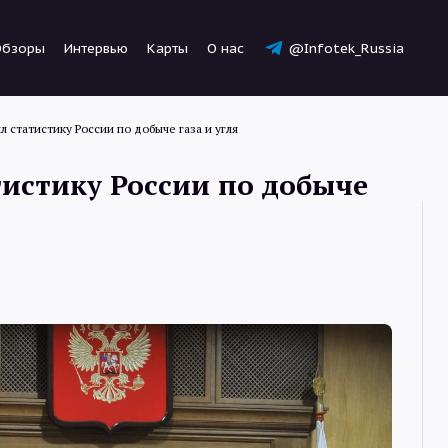
Обзоры
Интервью
Карты
О нас
@Infotek_Russia
л статистику России по добыче газа и угля
тистику России по добыче
Новости
Статьи
Обзоры