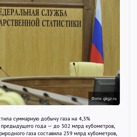
Интервью
Карты
О нас
@Infotek_Russia
Фото: gkgz.ru
стила суммарную добычу газа на 4,3%
 предыдущего года — до 302 млрд кубометров,
риродного газа составила 259 млрд кубометров,