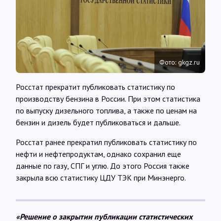
Интервью
Карты
Фото: gkgz.ru
О нас
Росстат прекратит публиковать статистику по
производству бензина в России. При этом статистика
@Infotek_Russia
по выпуску дизельного топлива, а также по ценам на
бензин и дизель будет публиковаться и дальше.
Росстат ранее прекратил публиковать статистику по
нефти и нефтепродуктам, однако сохранил еще
данные по газу, СПГ и углю. До этого Россия также
закрыла всю статистику ЦДУ ТЭК при Минэнерго.
«Решение о закрытии публикации статистических