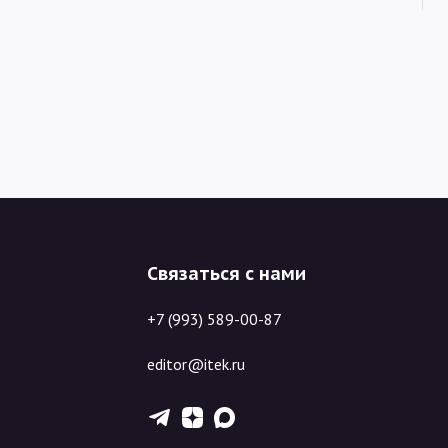
Связаться с нами
+7 (993) 589-00-87
editor@itek.ru
T
Z
X