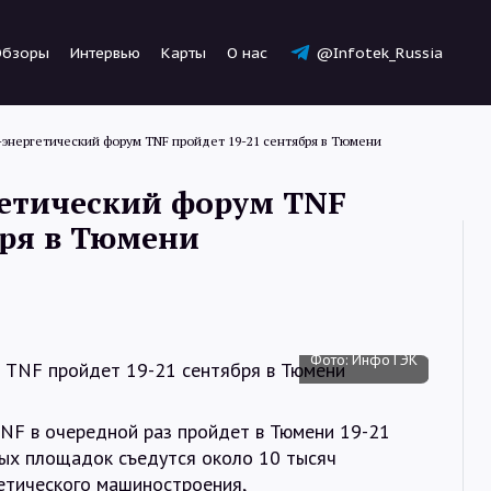
Обзоры
Интервью
Карты
О нас
@Infotek_Russia
нергетический форум TNF пройдет 19-21 сентября в Тюмени
етический форум TNF
бря в Тюмени
Новости
Статьи
Фото: ИнфоТЭК
Обзоры
NF в очередной раз пройдет в Тюмени 19-21
вых площадок съедутся около 10 тысяч
гетического машиностроения,