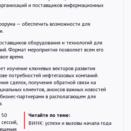
Интервью
организаций и поставщиков информационных
Карты
форума — обеспечить возможности для
и.
оставщиков оборудования и технологий для
О нас
ний. Формат мероприятия позволяет всем его
вое время.
@Infotek_Russia
т изучение ключевых векторов развития
ове потребностей нефтегазовых компаний.
ения сделок, получения обратной связи на
нциальных клиентов, анонсов важных новостей
 бизнес-партнерами в располагающем для
.
 50
Читайте по теме:
сессий,
ВИНК: успехи и вызовы начала года
решения