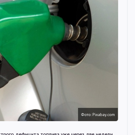
Интервью
Карты
О нас
@Infotek_Russia
Фото: Pixabay.com
трого дефицита топлива уже через две недели.