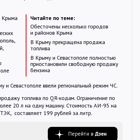
в Крыма
Читайте по теме:
Обесточены несколько городов
и районов Крыма
еских
ополь,
В Крыму прекращена продажа
й,
топлива
В Крыму и Севастополе полностью
о
приостановили свободную продажу
бензина
поле
му и Севастополе ввели региональный режим ЧС.
продажу топлива по QR-кодам. Ограничение по
олее 20 л на одну машину. Стоимость АИ-95 на
ТЭК, составляет 199 рублей за литр.
Перейти в
Дзен