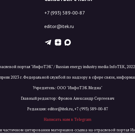
+7 (993) 589-00-87
editor@itek.ru
T
Z
X
аслевой портал "ИнфоТЭК" / Russian energy industry media InfoTEK, 202
преля 2023 г. Федеральной службой по надзору в сфере связи, инфор
Учредитель: ООО "ИнфоТЭК Медиа"
Главный редактор: Фролов Александр Сергеевич
Редакция:
editor@itek.ru
,
+7 (993) 589-00-87
Написать нам в Telegram
и частичном цитировании материалов ссылка на отраслевой портал И