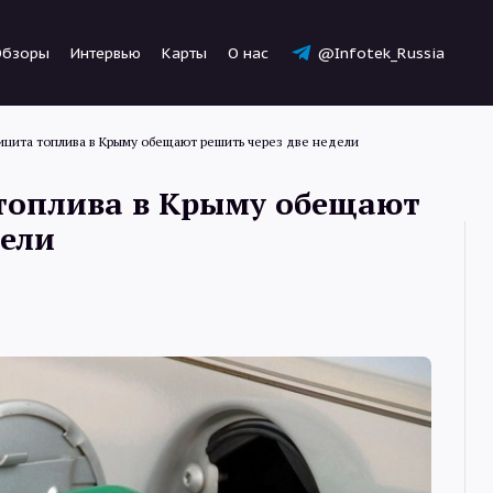
Обзоры
Интервью
Карты
О нас
@Infotek_Russia
цита топлива в Крыму обещают решить через две недели
топлива в Крыму обещают
дели
Новости
Статьи
Обзоры