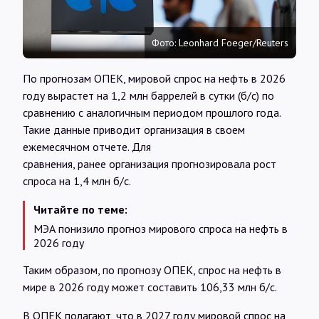
Интервью
Фото: Leonhard Foeger/Reuters
Карты
По прогнозам ОПЕК, мировой спрос на нефть в 2026
году вырастет на 1,2 млн баррелей в сутки (б/с) по
О нас
сравнению с аналогичным периодом прошлого года.
Такие данные приводит организация в своем
ежемесячном отчете. Для
@Infotek_Russia
сравнения, ранее организация прогнозировала рост
спроса на 1,4 млн б/с.
Читайте по теме:
МЭА понизило прогноз мирового спроса на нефть в
2026 году
Таким образом, по прогнозу ОПЕК, спрос на нефть в
мире в 2026 году может составить 106,33 млн б/с.
В ОПЕК полагают, что в 2027 году мировой спрос на