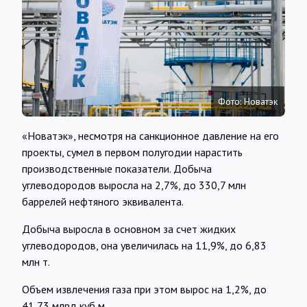
Интервью
Карты
О нас
Фото: Новатэк
«Новатэк», несмотря на санкционное давление на его
@Infotek_Russia
проекты, сумел в первом полугодии нарастить
производственные показатели. Добыча
углеводородов выросла на 2,7%, до 330,7 млн
баррелей нефтяного эквивалента.
Добыча выросла в основном за счет жидких
углеводородов, она увеличилась на 11,9%, до 6,83
млн т.
Объем извлечения газа при этом вырос на 1,2%, до
41,73 млрд куб м.