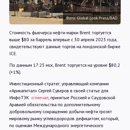
Интервью
Фото: Global Look Press/BAO
Карты
Стоимость фьючерса нефти марки Brent торгуется
выше $80 за баррель впервые с 30 апреля 2023 года,
О нас
свидетельствуют данные торгов на лондонской бирже
ICE.
@Infotek_Russia
По данным 17:25 мск, Brent торгуется на уровне $80,2
(+1%).
Инвестиционный стратег, управляющий компании
«Арикапитал» Сергей Суверов в своей статье для
ИнфоТЭК
отмечал
, принятые Россией и Саудовской
Аравией обязательства по дополнительному
добровольному сокращению добычи нефти грозят
мировому рынку углеводородов дефицитом, который,
по оценкам Международного энергетического