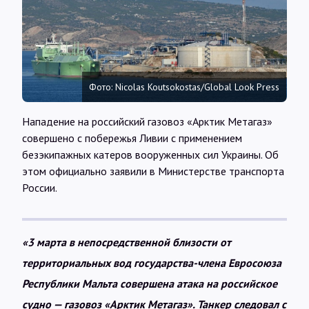
Интервью
Карты
Фото: Nicolas Koutsokostas/Global Look Press
О нас
Нападение на российский газовоз «Арктик Метагаз»
совершено с побережья Ливии с применением
@Infotek_Russia
безэкипажных катеров вооруженных сил Украины. Об
этом официально заявили в Министерстве транспорта
России.
«3 марта в непосредственной близости от
территориальных вод государства-члена Евросоюза
Республики Мальта совершена атака на российское
судно — газовоз «Арктик Метагаз». Танкер следовал с