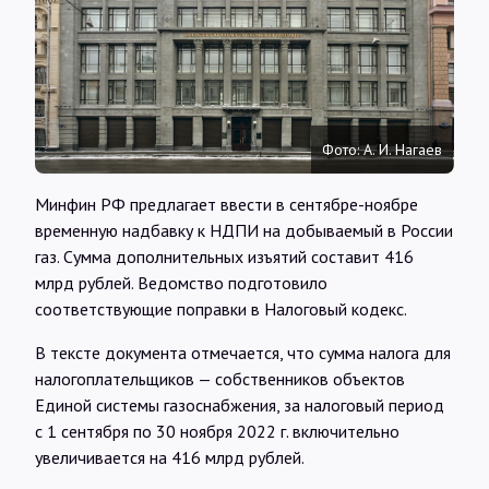
Интервью
Карты
Фото: А. И. Нагаев
О нас
Минфин РФ предлагает ввести в сентябре-ноябре
временную надбавку к НДПИ на добываемый в России
@Infotek_Russia
газ. Сумма дополнительных изъятий составит 416
млрд рублей. Ведомство подготовило
соответствующие поправки в Налоговый кодекс.
В тексте документа отмечается, что сумма налога для
налогоплательщиков — собственников объектов
Единой системы газоснабжения, за налоговый период
с 1 сентября по 30 ноября 2022 г. включительно
увеличивается на 416 млрд рублей.