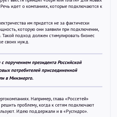
Интервью
 Речь идет о компаниях, которые подключаются к
Карты
лектричества им придется не за фактически
ощность, которую они заявили при подключении,
ю. Такой подход должен стимулировать бизнес
О нас
е своих нужд.
@Infotek_Russia
ии с поручением президента Российской
новых потребителей присоединенной
ли в Минэнерго.
ргокомпаниях. Например, глава «Россетей»
 решить проблему, когда к сетям подключают
ользуют. Идею поддержали и в «Русгидро».