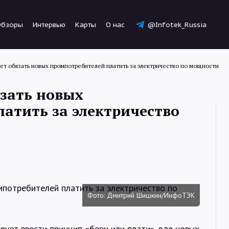
Обзоры
Интервью
Карты
О нас
@Infotek_Russia
ет обязать новых промпотребителей платить за электричество по мощности
зать новых
атить за электричество
Новости
Статьи
Фото: Дмитрий Шишкин/ИнфоТЭК
Обзоры
рует ввести принцип «бери или плати» для новых