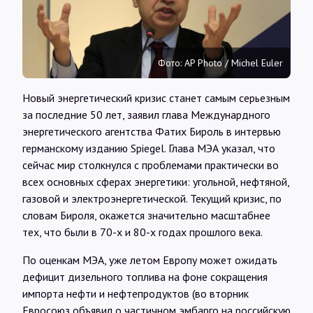
Интервью
Карты
Фото: AP Photo / Michel Euler
Новый энергетический кризис станет самым серьезным
О нас
за последние 50 лет, заявил глава Междунардного
энергетического агентства Фатих Бироль в интервью
германскому изданию Spiegel. Глава МЭА указал, что
@Infotek_Russia
сейчас мир столкнулся с проблемами практически во
всех основных сферах энергетики: угольной, нефтяной,
газовой и электроэнергетической. Текущий кризис, по
словам Бироля, окажется значительно масштабнее
тех, что были в 70-х и 80-х годах прошлого века.
По оценкам МЭА, уже летом Европу может ожидать
дефицит дизельного топлива на фоне сокращения
импорта нефти и нефтепродуктов (во вторник
Евросоюз объявил о частичном эмбарго на российскую