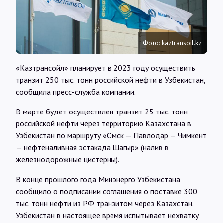
Интервью
Карты
Фото: kaztransoil.kz
«Казтрансойл» планирует в 2023 году осуществить
О нас
транзит 250 тыс. тонн российской нефти в Узбекистан,
сообщила пресс-служба компании.
@Infotek_Russia
В марте будет осуществлен транзит 25 тыс. тонн
российской нефти через территорию Казахстана в
Узбекистан по маршруту «Омск — Павлодар — Чимкент
— нефтеналивная эстакада Шагыр» (налив в
железнодорожные цистерны).
В конце прошлого года Минэнерго Узбекистана
сообщило о подписании соглашения о поставке 300
тыс. тонн нефти из РФ транзитом через Казахстан.
Узбекистан в настоящее время испытывает нехватку