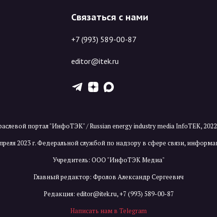
Связаться с нами
+7 (993) 589-00-87
editor@itek.ru
T
Z
X
аслевой портал "ИнфоТЭК" / Russian energy industry media InfoTEK, 202
преля 2023 г. Федеральной службой по надзору в сфере связи, инфор
Учредитель: ООО "ИнфоТЭК Медиа"
Главный редактор: Фролов Александр Сергеевич
Редакция:
editor@itek.ru
,
+7 (993) 589-00-87
Написать нам в Telegram