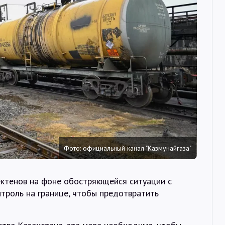
Интервью
Карты
О нас
@Infotek_Russia
Фото: официальный канал "Казмунайгаза"
ктенов на фоне обостряющейся ситуации с
нтроль на границе, чтобы предотвратить