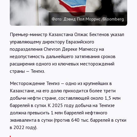
Интервью
Фото: Дэвид Пол Моррис /Bloomberg
Карты
Премьер-министр Казахстана Олжас Бектенов указал
управляющему директору Евразийского
О нас
подразделения Chevron Дерекe Магнессу на
недопустимость дальнейшего затягивания сроков
расширения одного из ключевых месторождений
@Infotek_Russia
страны — Тенгиз.
Месторождение Тенгиз — одно из крупнейших в
Казахстане, на его долю приходится более трети
добычи нефти стране, составляющей около 1,5 млн
баррелей в сутки. К 2025 году добыча на Тенгизе
должна превысить 1 млн баррелей нефтяного
эквивалента в сутки (против 640 тыс. баррелей в сутки
в 2022 году).