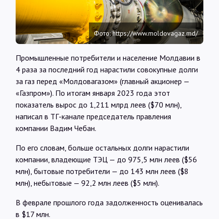
Интервью
Фото: https://www.moldovagaz.md/
Карты
Промышленные потребители и население Молдавии в
4 раза за последний год нарастили совокупные долги
О нас
за газ перед «Молдовагазом» (главный акционер —
«Газпром»). По итогам января 2023 года этот
@Infotek_Russia
показатель вырос до 1,211 млрд леев ($70 млн),
написал в ТГ-канале председатель правления
компании Вадим Чебан.
По его словам, больше остальных долги нарастили
компании, владеющие ТЭЦ — до 975,5 млн леев ($56
млн), бытовые потребители — до 143 млн леев ($8
млн), небытовые — 92,2 млн леев ($5 млн).
В феврале прошлого года задолженность оценивалась
в $17 млн.