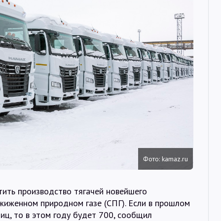
Интервью
Карты
О нас
@Infotek_Russia
Фото: kamaz.ru
тить производство тягачей новейшего
жиженном природном газе (СПГ). Если в прошлом
ц, то в этом году будет 700, сообщил