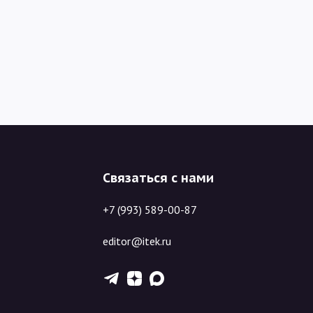
Связаться с нами
+7 (993) 589-00-87
editor@itek.ru
T
Z
X