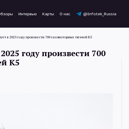
Обзоры
Интервью
Карты
О нас
@Infotek_Russia
ует в 2025 году произвести 700 газомоторных тягачей К5
2025 году произвести 700
ей К5
Новости
Статьи
Обзоры