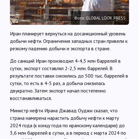
Интервью
Фото: GLOBAL LOOK PRESS
Карты
Иран планирует вернуться на досанкционный уровень
добычи нефти. Ограничения западных стран привели к
О нас
резкому падению добычи и экспорта в стране.
До санкций Иран производил 4-4,5 млн баррелей в
@Infotek_Russia
сутки, экспорт составлял 2-2,5 млн. баррелей. В
результате поставки снизились до 500 тыс. баррелей в
сутки, то есть в 4-5 раз, а добыча снизилась
двукратно. Затем экспорт начал постепенно
восстанавливаться.
Министр нефти Ирана Джавад Оуджи сказал, что
страна намерена нарастить добычу нефти к марту
2024 года (к концу года по иранскому календарю) до
3,6 млн баррелей в сутки, а в период с марта 2024 по