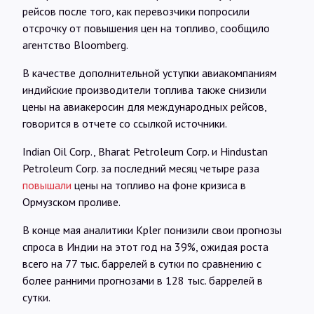
Интервью
рейсов после того, как перевозчики попросили
отсрочку от повышения цен на топливо, сообщило
агентство Bloomberg.
Карты
В качестве дополнительной уступки авиакомпаниям
индийские производители топлива также снизили
О нас
цены на авиакеросин для международных рейсов,
говорится в отчете со ссылкой источники.
@Infotek_Russia
Indian Oil Corp., Bharat Petroleum Corp. и Hindustan
Petroleum Corp. за последний месяц четыре раза
повышали
цены на топливо на фоне кризиса в
Ормузском проливе.
В конце мая аналитики Kpler понизили свои прогнозы
спроса в Индии на этот год на 39%, ожидая роста
всего на 77 тыс. баррелей в сутки по сравнению с
более ранними прогнозами в 128 тыс. баррелей в
сутки.