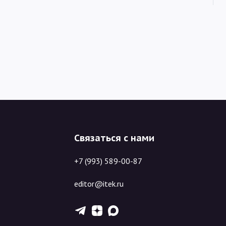
Связаться с нами
+7 (993) 589-00-87
editor@itek.ru
T
Z
X