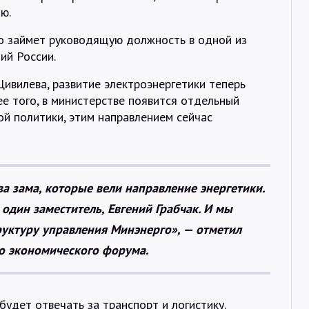
Интервью
ю.
о займет руководящую должность в одной из
Карты
ий России.
Цивилева, развитие электроэнергетики теперь
ее того, в министерстве появится отдельный
О нас
й политики, этим направлением сейчас
@Infotek_Russia
ва зама, которые вели направление энергетики.
 один заместитель, Евгений Грабчак. И мы
уктуру управления Минэнерго», — отметил
го экономического форума.
будет отвечать за транспорт и логистику.