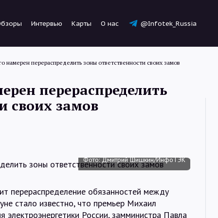
Обзоры
Интервью
Карты
О нас
@Infotek_Russia
го намерен перераспределить зоны ответственности своих замов
мерен перераспределить
и своих замов
Новости
Статьи
Фото: Дмитрий Шишкин/ИнфоТЭК
Обзоры
вит перераспределение обязанностей между
уне стало известно, что премьер Михаил
я электроэнергетики России, замминистра Павла