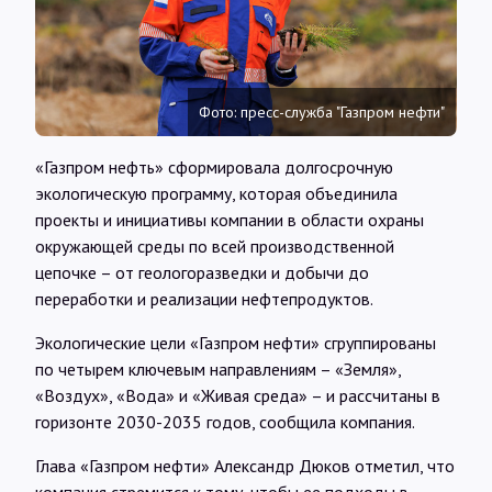
Интервью
Карты
Фото: пресс-служба "Газпром нефти"
О нас
«Газпром нефть» сформировала долгосрочную
экологическую программу, которая объединила
проекты и инициативы компании в области охраны
@Infotek_Russia
окружающей среды по всей производственной
цепочке – от геологоразведки и добычи до
переработки и реализации нефтепродуктов.
Экологические цели «Газпром нефти» сгруппированы
по четырем ключевым направлениям – «Земля»,
«Воздух», «Вода» и «Живая среда» – и рассчитаны в
горизонте 2030-2035 годов, сообщила компания.
Глава «Газпром нефти» Александр Дюков отметил, что