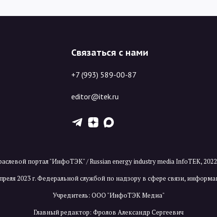
Связаться с нами
+7 (993) 589-00-87
editor@itek.ru
T
Z
X
аслевой портал "ИнфоТЭК" / Russian energy industry media InfoTEK, 202
преля 2023 г. Федеральной службой по надзору в сфере связи, инфор
Учредитель: ООО "ИнфоТЭК Медиа"
Главный редактор: Фролов Александр Сергеевич