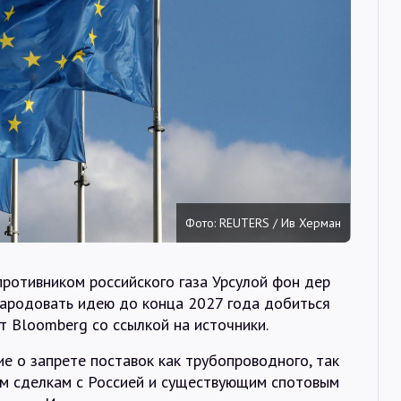
Интервью
Карты
О нас
@Infotek_Russia
Фото: REUTERS / Ив Херман
противником российского газа Урсулой фон дер
народовать идею до конца 2027 года добиться
т Bloomberg со ссылкой на источники.
е о запрете поставок как трубопроводного, так
ым сделкам с Россией и существующим спотовым