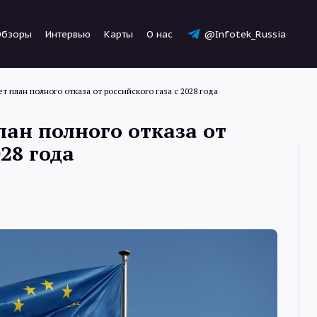
Обзоры
Интервью
Карты
О нас
@Infotek_Russia
т план полного отказа от российского газа с 2028 года
лан полного отказа от
028 года
Новости
Статьи
Обзоры