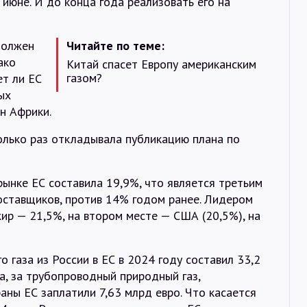
 июне. И до конца года реализовать его на
должен
Читайте по теме:
ако
Китай спасет Европу американским
газом?
ет ли ЕС
ых
н Африки.
олько раз откладывала публикацию плана по
рынке ЕС составила 19,9%, что является третьим
оставщиков, против 14% годом ранее. Лидером
жир — 21,5%, на втором месте — США (20,5%), на
газа из России в ЕС в 2024 году составил 33,2
та, за трубопроводный природный газ,
аны ЕС заплатили 7,63 млрд евро. Что касается