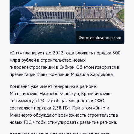
Интервью
Карты
Фото: enplusgroup.com
О нас
«Эн+» планирует до 2042 года вложить порядка 500
млрд рублей в строительство новых
@Infotek_Russia
гидроэлектростанций в Сибири. Об этом говорится в
презентации главы компании Михаила Хардикова.
Компания уже имеет генерацию в регионе:
Мотыгинскую, Нижнебогучанскую, Крапивинскую,
Тельмамскую ГЭС. Их общая мощность в СФО
составляет порядка 2,38 ГВт. При этом «Эн+» и
Минэнерго обсуждают возможность строительства
новых ГЭС, чтобы стимулировать развитие региона.
Хардиков заметил, что компания может покрыть