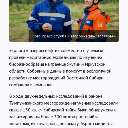
Интервью
Карты
Фото: пресс-служба «Газпромнефть-Заполярья»
О нас
Экологи «Газпром нефти» совместно с учеными
провели масштабную экспедицию по изучению
@Infotek_Russia
биоразнообразия на границе Якутии и Иркутской
области. Собранные данные помогут в экологичной
разработке месторождений Восточной Сибири,
сообщили в компании.
В ходе двухнедельных исследований в районе
Тымпучиканского месторождения ученые исследовали
свыше 150 кв. км сибирской тайги. Были обнаружены и
зафиксированы более 200 видов растений и
животных, включая рысь, росомаху, бурого медведя,